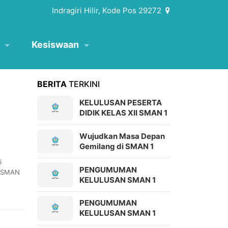
Indragiri Hilir, Kode Pos 29272
Kesiswaan
BERITA
TERKINI
KELULUSAN PESERTA
DIDIK KELAS XII SMAN 1
ENOK TAHUN AJARAN
2025/2026
Wujudkan Masa Depan
Gemilang di SMAN 1
Enok! 🎓✨
i
PENGUMUMAN
r SMAN
KELULUSAN SMAN 1
Enok Tahun
Pelajaran 2024/2025
PENGUMUMAN
KELULUSAN SMAN 1
ENOK TAHUN 2024