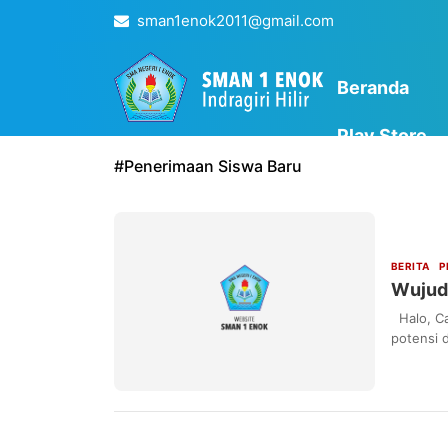
sman1enok2011@gmail.com
Beranda
Play Store
#
Penerimaan Siswa Baru
BERITA
P
Wujud
Halo, Ca
potensi 
1…